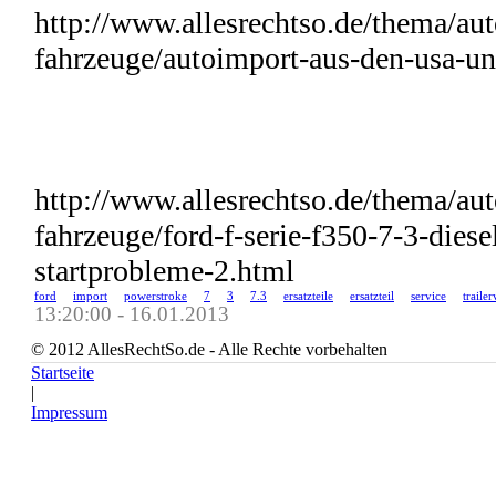
http://www.allesrechtso.de/thema/au
fahrzeuge/autoimport-aus-den-usa-u
http://www.allesrechtso.de/thema/au
fahrzeuge/ford-f-serie-f350-7-3-dies
startprobleme-2.html
ford
import
powerstroke
7
3
7.3
ersatzteile
ersatzteil
service
traile
13:20:00 - 16.01.2013
© 2012 AllesRechtSo.de - Alle Rechte vorbehalten
Startseite
|
Impressum